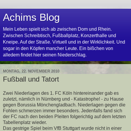
Achims Blog
Mein Leben spielt sich ab zwischen Dom und Rhein.
Zwischen Schreibtisch, Fußballplatz, Konzerthalle und
Kneipe. Auf der Straße. Virtuell und in der Wirklichkeit. Und
sogar in den Köpfen mancher Leute. Ein bißchen von
alledem findet hier seinen Niederschlag.
MONTAG, 22. NOVEMBER 2010
Fußball und Tatort
Zwei Niederlagen des 1. FC Köln hintereinander gab es
zuletzt, nämlich in Nürnberg und - Katastrophe! - zu Hause
gegen Borussia Mönchengladbach. Niederlagen gegen die
Fohlen schmerzen immer besonders. Jedenfalls fand sich
der FC nach den beiden Pleiten folgerichtig auf dem letzten
Tabellenplatz wieder.
Das gestrige Spiel beim VfB Stuttgart wurde nicht in einer