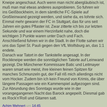
Kneipe angeschaut. Auch wenn man nicht abergläubisch ist,
muß man mal etwas anderes ausprobieren. So fuhren wir
ins Geißbockheim, in dem sämtliche FC-Spiele auf
Großleinwand gezeigt werden, und siehe da, es lohnte sich.
Einmal mehr gewann der FC in Stuttgart, das für uns seit
Jahren ein gutes Pflaster ist. Zwar zitterte ich bis zur letzten
Sekunde und war einem Herzinfarkt nahe, doch die
wichtigen 3 Punkte waren unter Dach und Fach.
Anschließend fuhren wir in die Stadt. In der Flotte sahen wir
uns das Spiel St. Pauli gegen den VfL Wolfsburg an, das 1:1
endete.
Danach war Tatort in der Tankstelle angesagt. In der
Rockkneipe werden die sonntäglichen Tatorte auf Leinwand
gezeigt. Die Münchener Kommissare Batic und Leitmayer
waren smart wie meist, ihre kleinen feinen Spitzen für
manches Schmunzeln gut, der Fall riß mich allerdings nicht
vom Hocker. Zudem bin ich kein Freund von Krimis, die über
längere Passagen wie ein Kammerspiel aufgezogen sind.
Zur Abrundung des Sonntags wurde wie in der
vorangegangenen Nacht das Barock angepeilt. Diesmal gab
es Rock'n'Roll und Gitarren satt.
Achim Mehnert
um
14:45